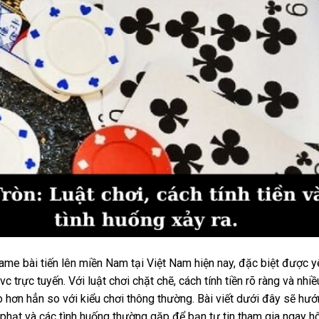
game bài tiến lên miền Nam tại Việt Nam hiện nay, đặc biệt được y
.vc
trực tuyến. Với luật chơi chặt chẽ, cách tính tiền rõ ràng và nhiề
ao hơn hẳn so với kiểu chơi thông thường. Bài viết dưới đây sẽ hư
ng phạt và các tình huống thường gặp để bạn tự tin tham gia ngay h