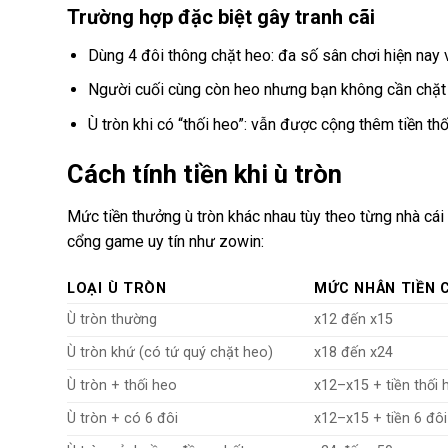
Trường hợp đặc biệt gây tranh cãi
Dùng 4 đôi thông chặt heo: đa số sân chơi hiện nay v
Người cuối cùng còn heo nhưng bạn không cần chặt vì
Ù tròn khi có “thối heo”: vẫn được cộng thêm tiền th
Cách tính tiền khi ù tròn
Mức tiền thưởng ù tròn khác nhau tùy theo từng nhà cái
cổng game uy tín như
zowin
:
LOẠI Ù TRÒN
MỨC NHÂN TIỀN 
Ù tròn thường
x12 đến x15
Ù tròn khứ (có tứ quý chặt heo)
x18 đến x24
Ù tròn + thối heo
x12–x15 + tiền thối 
Ù tròn + có 6 đôi
x12–x15 + tiền 6 đôi