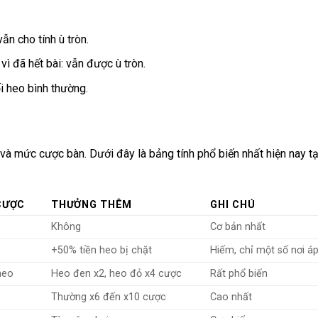
ẫn cho tính ù tròn.
 đã hết bài: vẫn được ù tròn.
ối heo bình thường.
 và mức cược bàn. Dưới đây là bảng tính phổ biến nhất hiện nay tạ
CƯỢC
THƯỞNG THÊM
GHI CHÚ
Không
Cơ bản nhất
+50% tiền heo bị chặt
Hiếm, chỉ một số nơi á
heo
Heo đen x2, heo đỏ x4 cược
Rất phổ biến
Thường x6 đến x10 cược
Cao nhất