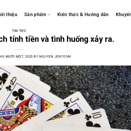
iới thiệu
Sản phẩm
Kiến thức & Hướng dẫn
Khuyế
TIN TỨC
ch tính tiền và tình huống xảy ra.
NG MƯỜI MỘT, 2025
BY
NGUYEN JENTOSAI