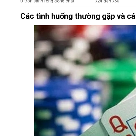
Ù tròn sảnh rồng đồng chất
x24 đến x50
Các tình huống thường gặp và cá