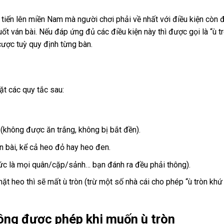
hơi tiến lên miền Nam mà người chơi phải về nhất với điều kiện còn 
ốt ván bài. Nếu đáp ứng đủ các điều kiện này thì được gọi là “ù tr
ược tuỳ quy định từng bàn.
ặt các quy tắc sau:
i (không được ăn trắng, không bị bắt đền).
n bài, kể cả heo đỏ hay heo đen.
tức là mọi quân/cặp/sảnh… bạn đánh ra đều phải thông).
ặt heo thì sẽ mất ù tròn (trừ một số nhà cái cho phép “ù tròn khứ
ông được phép khi muốn ù tròn