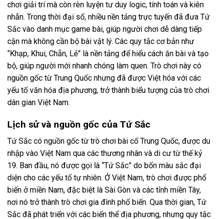
chơi giải trí mà còn rèn luyện tư duy logic, tính toán và kiên
nhẫn. Trong thời đại số, nhiều nền tảng trực tuyến đã đưa Tứ
Sắc vào danh mục game bài, giúp người chơi dễ dàng tiếp
cận mà không cần bộ bài vật lý. Các quy tắc cơ bản như
“Khạp, Khui, Chẵn, Lẻ” là nền tảng để hiểu cách ăn bài và tạo
bộ, giúp người mới nhanh chóng làm quen. Trò chơi này có
nguồn gốc từ Trung Quốc nhưng đã được Việt hóa với các
yếu tố văn hóa địa phương, trở thành biểu tượng của trò chơi
dân gian Việt Nam.
Lịch sử và nguồn gốc của Tứ Sắc
Tứ Sắc có nguồn gốc từ trò chơi bài cổ Trung Quốc, được du
nhập vào Việt Nam qua các thương nhân và di cư từ thế kỷ
19. Ban đầu, nó được gọi là “Tứ Sắc” do bốn màu sắc đại
diện cho các yếu tố tự nhiên. Ở Việt Nam, trò chơi được phổ
biến ở miền Nam, đặc biệt là Sài Gòn và các tỉnh miền Tây,
nơi nó trở thành trò chơi gia đình phổ biến. Qua thời gian, Tứ
Sắc đã phát triển với các biến thể địa phương, nhưng quy tắc