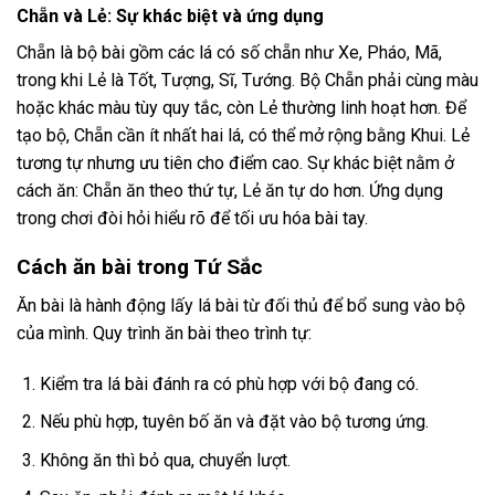
Chẵn và Lẻ: Sự khác biệt và ứng dụng
Chẵn là bộ bài gồm các lá có số chẵn như Xe, Pháo, Mã,
trong khi Lẻ là Tốt, Tượng, Sĩ, Tướng. Bộ Chẵn phải cùng màu
hoặc khác màu tùy quy tắc, còn Lẻ thường linh hoạt hơn. Để
tạo bộ, Chẵn cần ít nhất hai lá, có thể mở rộng bằng Khui. Lẻ
tương tự nhưng ưu tiên cho điểm cao. Sự khác biệt nằm ở
cách ăn: Chẵn ăn theo thứ tự, Lẻ ăn tự do hơn. Ứng dụng
trong chơi đòi hỏi hiểu rõ để tối ưu hóa bài tay.
Cách ăn bài trong Tứ Sắc
Ăn bài là hành động lấy lá bài từ đối thủ để bổ sung vào bộ
của mình. Quy trình ăn bài theo trình tự:
Kiểm tra lá bài đánh ra có phù hợp với bộ đang có.
Nếu phù hợp, tuyên bố ăn và đặt vào bộ tương ứng.
Không ăn thì bỏ qua, chuyển lượt.