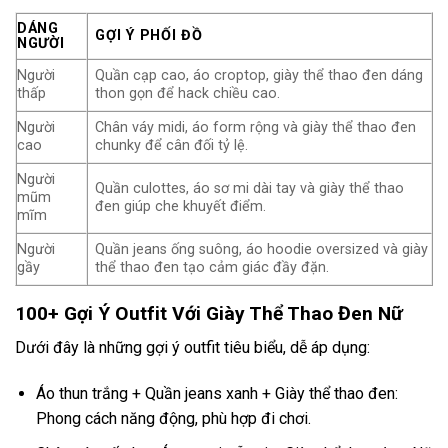
DÁNG
GỢI Ý PHỐI ĐỒ
NGƯỜI
Người
Quần cạp cao, áo croptop, giày thể thao đen dáng
thấp
thon gọn để hack chiều cao.
Người
Chân váy midi, áo form rộng và giày thể thao đen
cao
chunky để cân đối tỷ lệ.
Người
Quần culottes, áo sơ mi dài tay và giày thể thao
mũm
đen giúp che khuyết điểm.
mĩm
Người
Quần jeans ống suông, áo hoodie oversized và giày
gầy
thể thao đen tạo cảm giác đầy đặn.
100+ Gợi Ý Outfit Với Giày Thể Thao Đen Nữ
Dưới đây là những gợi ý outfit tiêu biểu, dễ áp dụng:
Áo thun trắng + Quần jeans xanh + Giày thể thao đen:
Phong cách năng động, phù hợp đi chơi.