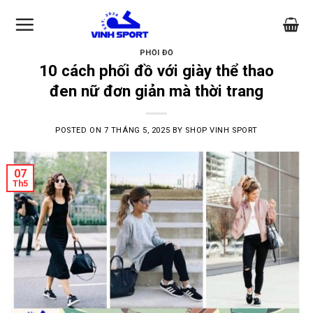
Skip
to
content
PHỐI ĐỒ
10 cách phối đồ với giày thể thao
đen nữ đơn giản mà thời trang
POSTED ON
7 THÁNG 5, 2025
BY
SHOP VINH SPORT
07
Th5