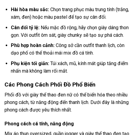
Hài hòa màu sắc:
Chọn trang phục màu trung tính (trắng,
xám, đen) hoặc màu pastel để tạo sự cân đối.
Cân đối tỷ lệ:
Nếu mặc đồ rộng, hãy chọn giày dáng thon
gọn. Với outfit ôm sát, giày chunky sẽ tạo sự phá cách.
Phù hợp hoàn cảnh:
Công sở cần outfit thanh lịch, còn
dạo phố có thể thoải mái mix đồ cá tính.
Phụ kiện tối giản:
Túi xách, mũ, kính mát giúp tăng điểm
nhấn mà không làm rối mắt.
Các Phong Cách Phối Đồ Phổ Biến
Phối đồ với giày thể thao đen nữ có thể biến hóa theo nhiều
phong cách, từ năng động đến thanh lịch. Dưới đây là những
phong cách được yêu thích nhất.
Phong cách cá tính, năng động
Mix áo thun oversized, quần jogger và giày thể thao đen tạo