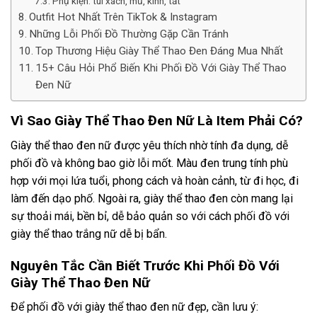
Phụ kiện: túi xách, mũ, kính, tất
Outfit Hot Nhất Trên TikTok & Instagram
Những Lỗi Phối Đồ Thường Gặp Cần Tránh
Top Thương Hiệu Giày Thể Thao Đen Đáng Mua Nhất
15+ Câu Hỏi Phổ Biến Khi Phối Đồ Với Giày Thể Thao
Đen Nữ
Vì Sao Giày Thể Thao Đen Nữ Là Item Phải Có?
Giày thể thao đen nữ được yêu thích nhờ tính đa dụng, dễ
phối đồ và không bao giờ lỗi mốt. Màu đen trung tính phù
hợp với mọi lứa tuổi, phong cách và hoàn cảnh, từ đi học, đi
làm đến dạo phố. Ngoài ra, giày thể thao đen còn mang lại
sự thoải mái, bền bỉ, dễ bảo quản so với
cách phối đồ với
giày thể thao trắng nữ
dễ bị bẩn.
Nguyên Tắc Cần Biết Trước Khi Phối Đồ Với
Giày Thể Thao Đen Nữ
Để phối đồ với giày thể thao đen nữ đẹp, cần lưu ý: