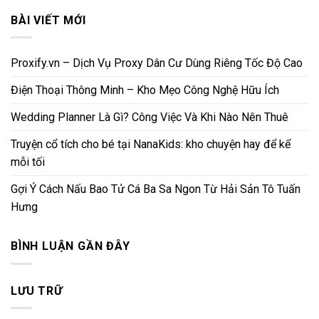
BÀI VIẾT MỚI
Proxify.vn – Dịch Vụ Proxy Dân Cư Dùng Riêng Tốc Độ Cao
Điện Thoại Thông Minh – Kho Mẹo Công Nghệ Hữu Ích
Wedding Planner Là Gì? Công Việc Và Khi Nào Nên Thuê
Truyện cổ tích cho bé tại NanaKids: kho chuyện hay để kể
mỗi tối
Gợi Ý Cách Nấu Bao Tử Cá Ba Sa Ngon Từ Hải Sản Tô Tuấn
Hưng
BÌNH LUẬN GẦN ĐÂY
LƯU TRỮ