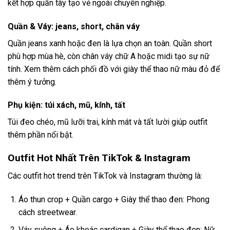
kết hợp quần tây tạo vẻ ngoài chuyên nghiệp.
Quần & Váy: jeans, short, chân váy
Quần jeans xanh hoặc đen là lựa chọn an toàn. Quần short
phù hợp mùa hè, còn chân váy chữ A hoặc midi tạo sự nữ
tính. Xem thêm
cách phối đồ với giày thể thao nữ màu đỏ
để
thêm ý tưởng.
Phụ kiện: túi xách, mũ, kính, tất
Túi đeo chéo, mũ lưỡi trai, kính mát và tất lười giúp outfit
thêm phần nổi bật.
Outfit Hot Nhất Trên TikTok & Instagram
Các outfit hot trend trên TikTok và Instagram thường là:
Áo thun crop + Quần cargo + Giày thể thao đen: Phong
cách streetwear.
Váy suông + Áo khoác cardigan + Giày thể thao đen: Nữ