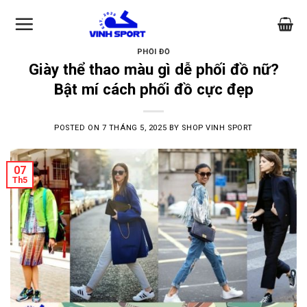
Skip
to
content
PHỐI ĐỒ
Giày thể thao màu gì dễ phối đồ nữ?
Bật mí cách phối đồ cực đẹp
POSTED ON
7 THÁNG 5, 2025
BY
SHOP VINH SPORT
07
Th5