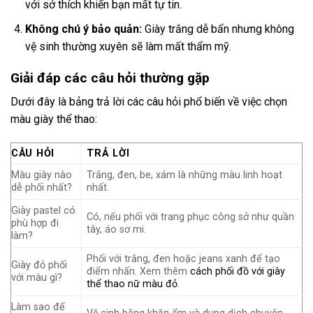
với sở thích khiến bạn mất tự tin.
Không chú ý bảo quản:
Giày trắng dễ bẩn nhưng không
vệ sinh thường xuyên sẽ làm mất thẩm mỹ.
Giải đáp các câu hỏi thường gặp
Dưới đây là bảng trả lời các câu hỏi phổ biến về việc chọn
màu giày thể thao:
CÂU HỎI
TRẢ LỜI
Màu giày nào
Trắng, đen, be, xám là những màu linh hoạt
dễ phối nhất?
nhất.
Giày pastel có
Có, nếu phối với trang phục công sở như quần
phù hợp đi
tây, áo sơ mi.
làm?
Phối với trắng, đen hoặc jeans xanh để tạo
Giày đỏ phối
điểm nhấn. Xem thêm
cách phối đồ với giày
với màu gì?
thể thao nữ màu đỏ
.
Làm sao để