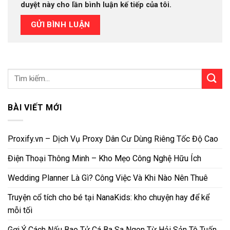
duyệt này cho lần bình luận kế tiếp của tôi.
BÀI VIẾT MỚI
Proxify.vn – Dịch Vụ Proxy Dân Cư Dùng Riêng Tốc Độ Cao
Điện Thoại Thông Minh – Kho Mẹo Công Nghệ Hữu Ích
Wedding Planner Là Gì? Công Việc Và Khi Nào Nên Thuê
Truyện cổ tích cho bé tại NanaKids: kho chuyện hay để kể
mỗi tối
Gợi Ý Cách Nấu Bao Tử Cá Ba Sa Ngon Từ Hải Sản Tô Tuấn