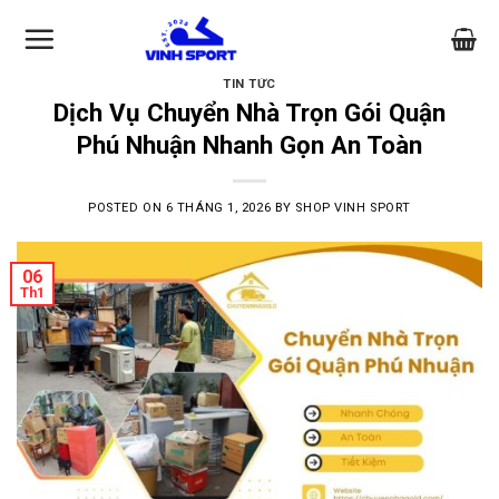
Skip
to
content
TIN TỨC
Dịch Vụ Chuyển Nhà Trọn Gói Quận
Phú Nhuận Nhanh Gọn An Toàn
POSTED ON
6 THÁNG 1, 2026
BY
SHOP VINH SPORT
06
Th1