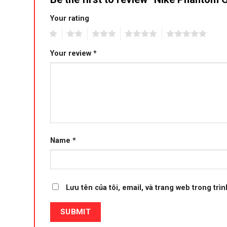
Your rating
1
2
3
4
5
Your review
*
Name
*
Lưu tên của tôi, email, và trang web trong trìn