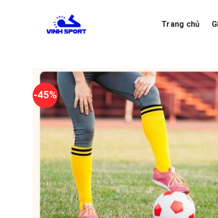
Skip
to
Trang chủ
G
content
-45%