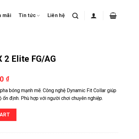
n mãi
Tin tức
Liên hệ
 2 Elite FG/AG
00
₫
c pha bóng mạnh mẽ. Công nghệ Dynamic Fit Collar giúp
 ổn định. Phù hợp với người chơi chuyên nghiệp.
 quantity
CART