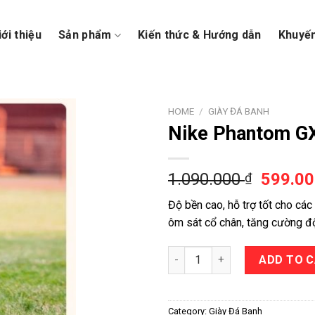
iới thiệu
Sản phẩm
Kiến thức & Hướng dẫn
Khuyế
HOME
/
GIÀY ĐÁ BANH
Nike Phantom GX
1.090.000
599.0
₫
Độ bền cao, hỗ trợ tốt cho cá
ôm sát cổ chân, tăng cường độ
Nike Phantom GX 2 Elite FG/AG
ADD TO 
Category:
Giày Đá Banh