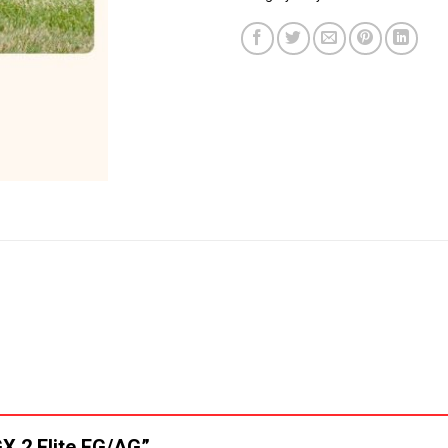
GX 2 Elite FG/AG”