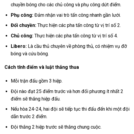
chuyền bóng cho các chủ công và phụ công dứt điểm.
Phụ công:
Đảm nhận vai trò tấn công nhanh gần lưới.
Đối chuyền:
Thực hiện các pha tấn công từ vị trí số 2.
Chủ công:
Thực hiện các pha tấn công từ vị trí số 4.
Libero:
Là cầu thủ chuyên về phòng thủ, có nhiệm vụ đỡ
bóng và cứu bóng.
Cách tính điểm và luật thắng thua
Mỗi trận đấu gồm 3 hiệp.
Đội nào đạt 25 điểm trước và hơn đối phương ít nhất 2
điểm sẽ thắng hiệp đấu.
Nếu hòa 24-24, hai đội sẽ tiếp tục thi đấu đến khi một đội
dẫn trước 2 điểm.
Đội thắng 2 hiệp trước sẽ thắng chung cuộc.