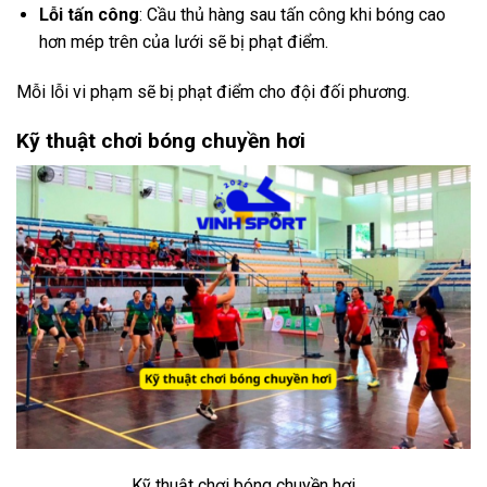
Lỗi tấn công
: Cầu thủ hàng sau tấn công khi bóng cao
hơn mép trên của lưới sẽ bị phạt điểm.
Mỗi lỗi vi phạm sẽ bị phạt điểm cho đội đối phương.
Kỹ thuật chơi bóng chuyền hơi
Kỹ thuật chơi bóng chuyền hơi