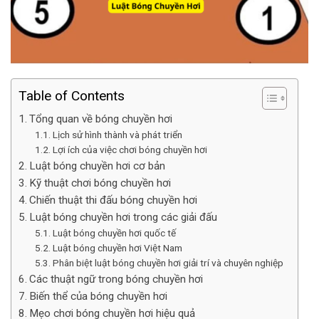
Table of Contents
Tổng quan về bóng chuyền hơi
Lịch sử hình thành và phát triển
Lợi ích của việc chơi bóng chuyền hơi
Luật bóng chuyền hơi cơ bản
Kỹ thuật chơi bóng chuyền hơi
Chiến thuật thi đấu bóng chuyền hơi
Luật bóng chuyền hơi trong các giải đấu
Luật bóng chuyền hơi quốc tế
Luật bóng chuyền hơi Việt Nam
Phân biệt luật bóng chuyền hơi giải trí và chuyên nghiệp
Các thuật ngữ trong bóng chuyền hơi
Biến thể của bóng chuyền hơi
Mẹo chơi bóng chuyền hơi hiệu quả