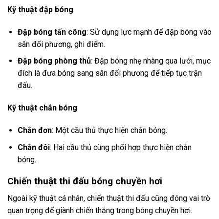
Kỹ thuật đập bóng
Đập bóng tấn công
: Sử dụng lực mạnh để đập bóng vào
sân đối phương, ghi điểm.
Đập bóng phòng thủ
: Đập bóng nhẹ nhàng qua lưới, mục
đích là đưa bóng sang sân đối phương để tiếp tục trận
đấu.
Kỹ thuật chắn bóng
Chắn đơn
: Một cầu thủ thực hiện chắn bóng.
Chắn đôi
: Hai cầu thủ cùng phối hợp thực hiện chắn
bóng.
Chiến thuật thi đấu bóng chuyền hơi
Ngoài kỹ thuật cá nhân, chiến thuật thi đấu cũng đóng vai trò
quan trọng để giành chiến thắng trong bóng chuyền hơi.