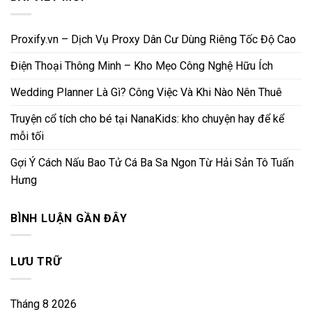
Proxify.vn – Dịch Vụ Proxy Dân Cư Dùng Riêng Tốc Độ Cao
Điện Thoại Thông Minh – Kho Mẹo Công Nghệ Hữu Ích
Wedding Planner Là Gì? Công Việc Và Khi Nào Nên Thuê
Truyện cổ tích cho bé tại NanaKids: kho chuyện hay để kể
mỗi tối
Gợi Ý Cách Nấu Bao Tử Cá Ba Sa Ngon Từ Hải Sản Tô Tuấn
Hưng
BÌNH LUẬN GẦN ĐÂY
LƯU TRỮ
Tháng 8 2026