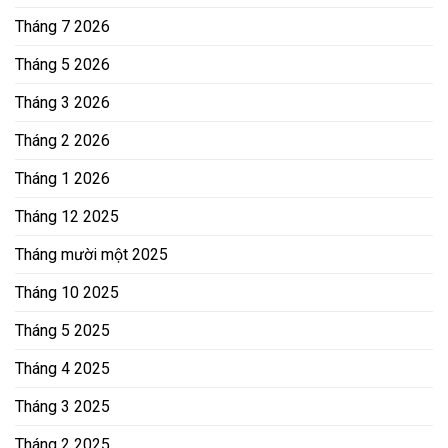
Tháng 7 2026
Tháng 5 2026
Tháng 3 2026
Tháng 2 2026
Tháng 1 2026
Tháng 12 2025
Tháng mười một 2025
Tháng 10 2025
Tháng 5 2025
Tháng 4 2025
Tháng 3 2025
Tháng 2 2025