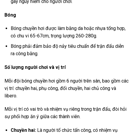
gây nguy hiểm cho người chơi.
Bóng
Bóng chuyền hơi được làm bằng da hoặc nhựa tổng hợp,
có chu vi 65-67cm, trọng lượng 260-280g.
Bóng phải đảm bảo độ nảy tiêu chuẩn để trận đấu diễn
ra công bằng.
Số lượng người chơi và vị trí
Mỗi đội bóng chuyền hơi gồm 6 người trên sân, bao gồm các
vị trí: chuyền hai, phụ công, đối chuyền, hai chủ công và
libero.
Mỗi vị trí có vai trò và nhiệm vụ riêng trong trận đấu, đòi hỏi
sự phối hợp ăn ý giữa các thành viên.
Chuyền hai:
Là người tổ chức tấn công, có nhiệm vụ