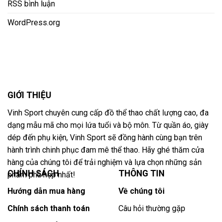
RSS bình luận
WordPress.org
GIỚI THIỆU
Vinh Sport chuyên cung cấp đồ thể thao chất lượng cao, đa
dạng mẫu mã cho mọi lứa tuổi và bộ môn. Từ quần áo, giày
dép đến phụ kiện, Vinh Sport sẽ đồng hành cùng bạn trên
hành trình chinh phục đam mê thể thao. Hãy ghé thăm cửa
hàng của chúng tôi để trải nghiệm và lựa chọn những sản
CHÍNH SÁCH
THÔNG TIN
phẩm phù hợp nhất!
Hướng dẫn mua hàng
Về chúng tôi
Chính sách thanh toán
Câu hỏi thường gặp