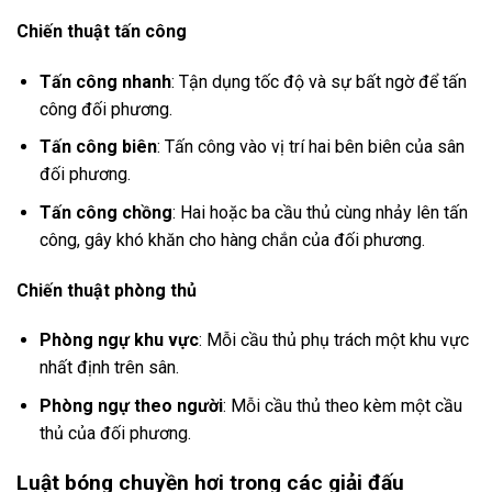
Chiến thuật tấn công
Tấn công nhanh
: Tận dụng tốc độ và sự bất ngờ để tấn
công đối phương.
Tấn công biên
: Tấn công vào vị trí hai bên biên của sân
đối phương.
Tấn công chồng
: Hai hoặc ba cầu thủ cùng nhảy lên tấn
công, gây khó khăn cho hàng chắn của đối phương.
Chiến thuật phòng thủ
Phòng ngự khu vực
: Mỗi cầu thủ phụ trách một khu vực
nhất định trên sân.
Phòng ngự theo người
: Mỗi cầu thủ theo kèm một cầu
thủ của đối phương.
Luật bóng chuyền hơi trong các giải đấu