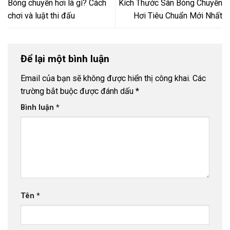
Bóng chuyền hơi là gì? Cách
Kích Thước Sân Bóng Chuyền
chơi và luật thi đấu
Hơi Tiêu Chuẩn Mới Nhất
Để lại một bình luận
Email của bạn sẽ không được hiển thị công khai.
Các
trường bắt buộc được đánh dấu
*
Bình luận
*
Tên
*