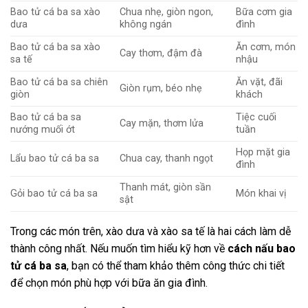
Bao tử cá ba sa xào
Chua nhẹ, giòn ngon,
Bữa cơm gia
dưa
không ngán
đình
Bao tử cá ba sa xào
Ăn cơm, món
Cay thơm, đậm đà
sa tế
nhậu
Bao tử cá ba sa chiên
Ăn vặt, đãi
Giòn rụm, béo nhẹ
giòn
khách
Bao tử cá ba sa
Tiệc cuối
Cay mặn, thơm lửa
nướng muối ớt
tuần
Họp mặt gia
Lẩu bao tử cá ba sa
Chua cay, thanh ngọt
đình
Thanh mát, giòn sần
Gỏi bao tử cá ba sa
Món khai vị
sật
Trong các món trên, xào dưa và xào sa tế là hai cách làm dễ
thành công nhất. Nếu muốn tìm hiểu kỹ hơn về
cách nấu bao
tử cá ba sa
, bạn có thể tham khảo thêm công thức chi tiết
để chọn món phù hợp với bữa ăn gia đình.