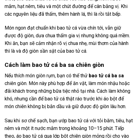
mắm, hạt nêm, tiêu và một chút đường để cân bằng vị. Khi
các nguyên liệu đã thấm, thêm hành lá, thì là rồi tắt bếp.
Món ngon đạt chuẩn khi bao tử cá vừa chín tới, vẫn giữ
được độ giòn, dưa chua thấm gia vị nhưng không quá mềm.
Khi ăn, bạn sẽ cảm nhận rõ vị chua nhẹ, mùi thơm của hành
thì là và độ giòn sần sật của bao tử cá.
Cách làm bao tử cá ba sa chiên giòn
Nếu thích món giòn rụm, bạn có thể thử
bao tử cá ba sa
chiên giòn. Món này phù hợp để ăn vặt, làm món nhậu hoặc
đãi khách trong những bữa tiệc nhỏ tại nhà. Cách làm không
khó, nhưng cần để bao tử cá thật ráo trước khi áo bột để
món chiên không bị bắn dầu và giữ được độ giòn lâu hơn.
Sau khi sơ chế sạch, bạn ướp bao tử cá với tỏi băm, tiêu, hạt
nêm và một ít nước mắm trong khoảng 10–15 phút. Tiếp
theo, áo bao tử cá qua lớp bột chiên giòn mỏng rồi cho vào