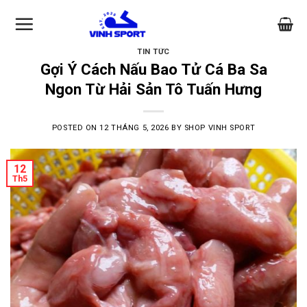
Skip
to
content
TIN TỨC
Gợi Ý Cách Nấu Bao Tử Cá Ba Sa
Ngon Từ Hải Sản Tô Tuấn Hưng
POSTED ON
12 THÁNG 5, 2026
BY
SHOP VINH SPORT
12
Th5