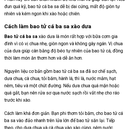
đun quá kỹ, bao tử cá ba sa dễ bị dai cứng, mất độ giòn tự
nhiên và kém ngon khi xào hoặc chiên.
Cách làm bao tử cá ba sa xào dưa
Bao tử cá ba sa
xào dưa là món rất hợp với bữa cơm gia
đình vì có vị chua nhẹ, giòn ngon và không gây ngán. Vị chua
của dưa giúp cân bằng độ béo tự nhiên của bao tử cá, đồng
thời làm món ăn thơm hơn và dễ ăn hơn.
Nguyên liệu cơ bản gồm bao tử cá ba sa đã sơ chế sạch,
dưa chua, cà chua, tỏi băm, hành lá, thì là, nước mắm, hạt
nêm, tiêu và một chút đường. Nếu dưa chua quá mặn hoặc
quá gắt, bạn nên rửa sơ qua nước sạch rồi vắt nhẹ cho ráo
trước khi xào.
Cách làm khá đơn giản. Bạn phi thơm tỏi băm, cho bao tử cá
ba sa vào đảo nhanh trên lửa lớn để bao tử săn lại. Tiếp
theo, cho dưa chua và cà chua vào xào cùng, nêm nước