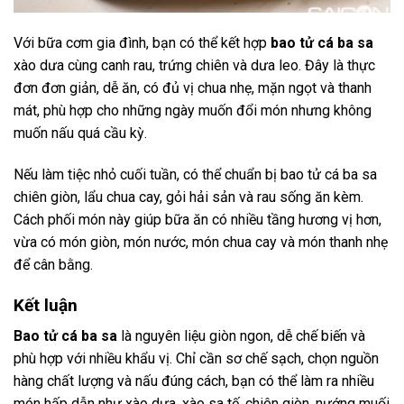
Với bữa cơm gia đình, bạn có thể kết hợp
bao tử cá ba sa
xào dưa cùng canh rau, trứng chiên và dưa leo. Đây là thực
đơn đơn giản, dễ ăn, có đủ vị chua nhẹ, mặn ngọt và thanh
mát, phù hợp cho những ngày muốn đổi món nhưng không
muốn nấu quá cầu kỳ.
Nếu làm tiệc nhỏ cuối tuần, có thể chuẩn bị bao tử cá ba sa
chiên giòn, lẩu chua cay, gỏi hải sản và rau sống ăn kèm.
Cách phối món này giúp bữa ăn có nhiều tầng hương vị hơn,
vừa có món giòn, món nước, món chua cay và món thanh nhẹ
để cân bằng.
Kết luận
Bao tử cá ba sa
là nguyên liệu giòn ngon, dễ chế biến và
phù hợp với nhiều khẩu vị. Chỉ cần sơ chế sạch, chọn nguồn
hàng chất lượng và nấu đúng cách, bạn có thể làm ra nhiều
món hấp dẫn như xào dưa, xào sa tế, chiên giòn, nướng muối