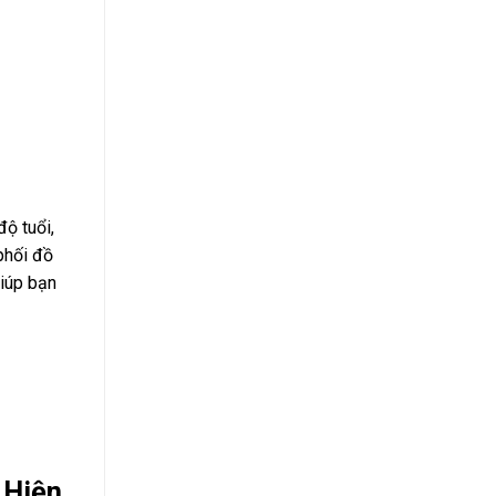
độ tuổi,
 phối đồ
giúp bạn
 Hiện