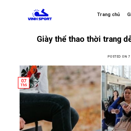
Skip
to
Trang chủ
G
content
Giày thể thao thời trang 
POSTED ON
7
07
Th5