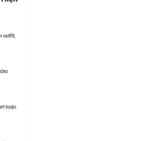
 outfit,
 cho
ort hoặc