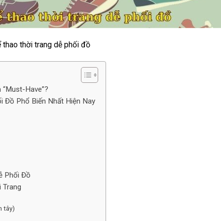
ể thao thời trang dễ phối đồ
m “Must-Have”?
i Đồ Phổ Biến Nhất Hiện Nay
ễ Phối Đồ
i Trang
n tây)