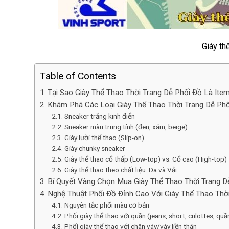
Giày th
Table of Contents
Tại Sao Giày Thể Thao Thời Trang Dễ Phối Đồ Là Ite
Khám Phá Các Loại Giày Thể Thao Thời Trang Dễ Phố
Sneaker trắng kinh điển
Sneaker màu trung tính (đen, xám, beige)
Giày lười thể thao (Slip-on)
Giày chunky sneaker
Giày thể thao cổ thấp (Low-top) vs. Cổ cao (High-top)
Giày thể thao theo chất liệu: Da và Vải
Bí Quyết Vàng Chọn Mua Giày Thể Thao Thời Trang D
Nghệ Thuật Phối Đồ Đỉnh Cao Với Giày Thể Thao Thờ
Nguyên tắc phối màu cơ bản
Phối giày thể thao với quần (jeans, short, culottes, quầ
Phối giày thể thao với chân váy/váy liền thân