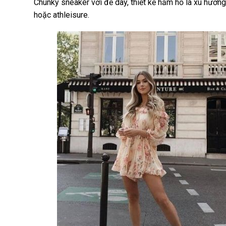
Chunky sneaker với đế dày, thiết kế hầm hố là xu hướng
hoặc athleisure.