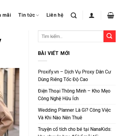
n mãi
Tin tức
Liên hệ
y
BÀI VIẾT MỚI
Proxify.vn – Dịch Vụ Proxy Dân Cư
Dùng Riêng Tốc Độ Cao
Điện Thoại Thông Minh – Kho Mẹo
Công Nghệ Hữu Ích
Wedding Planner Là Gì? Công Việc
Và Khi Nào Nên Thuê
Truyện cổ tích cho bé tại NanaKids: