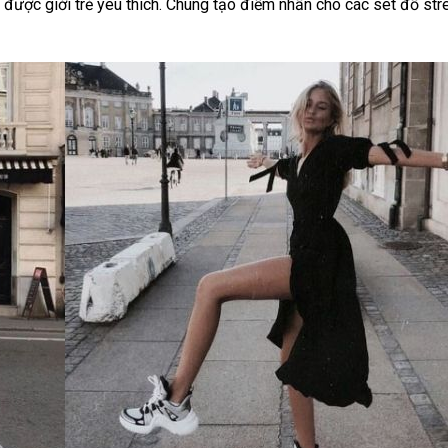
 được giới trẻ yêu thích. Chúng tạo điểm nhấn cho các set đồ st