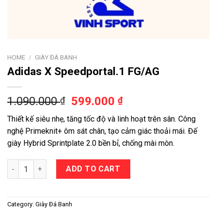
HOME
/
GIÀY ĐÁ BANH
Adidas X Speedportal.1 FG/AG
1.090.000
599.000
₫
₫
Thiết kế siêu nhẹ, tăng tốc độ và linh hoạt trên sân. Công
nghệ Primeknit+ ôm sát chân, tạo cảm giác thoải mái. Đế
giày Hybrid Sprintplate 2.0 bền bỉ, chống mài mòn.
Adidas X Speedportal.1 FG/AG quantity
ADD TO CART
Category:
Giày Đá Banh