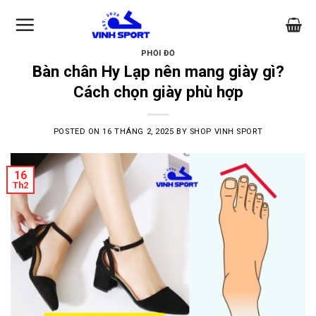
Skip
to
content
PHỐI ĐỒ
Bàn chân Hy Lạp nên mang giày gì?
Cách chọn giày phù hợp
POSTED ON
16 THÁNG 2, 2025
BY
SHOP VINH SPORT
16
Th2