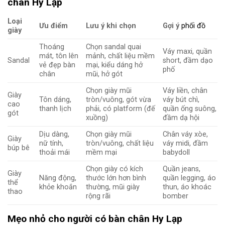
chân Hy Lạp
Loại
Ưu điểm
Lưu ý khi chọn
Gợi ý
phối đồ
giày
Thoáng
Chọn sandal quai
Váy maxi, quần
mát, tôn lên
mảnh, chất liệu mềm
Sandal
short, đầm dạo
vẻ đẹp bàn
mại, kiểu dáng hở
phố
chân
mũi, hở gót
Chọn giày mũi
Váy liền, chân
Giày
Tôn dáng,
tròn/vuông, gót vừa
váy bút chì,
cao
thanh lịch
phải, có platform (đế
quần ống suông,
gót
xuồng)
đầm dạ hội
Dịu dàng,
Chọn giày mũi
Chân váy xòe,
Giày
nữ tính,
tròn/vuông, chất liệu
váy midi, đầm
búp bê
thoải mái
mềm mại
babydoll
Chọn giày có kích
Quần jeans,
Giày
Năng động,
thước lớn hơn bình
quần legging, áo
thể
khỏe khoắn
thường, mũi giày
thun, áo khoác
thao
rộng rãi
bomber
Mẹo nhỏ cho người có bàn chân Hy Lạp