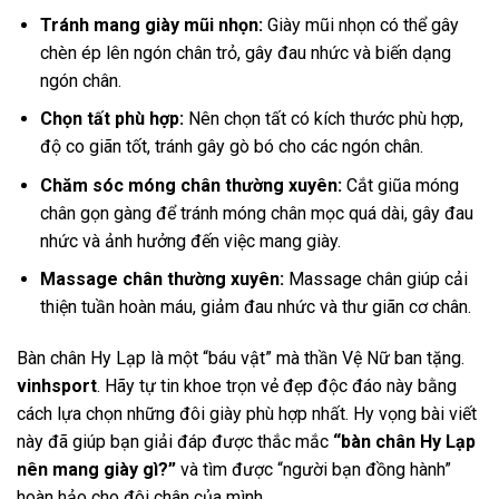
Tránh mang giày mũi nhọn:
Giày mũi nhọn có thể gây
chèn ép lên ngón chân trỏ, gây đau nhức và biến dạng
ngón chân.
Chọn tất phù hợp:
Nên chọn tất có kích thước phù hợp,
độ co giãn tốt, tránh gây gò bó cho các ngón chân.
Chăm sóc móng chân thường xuyên:
Cắt giũa móng
chân gọn gàng để tránh móng chân mọc quá dài, gây đau
nhức và ảnh hưởng đến việc mang giày.
Massage chân thường xuyên:
Massage chân giúp cải
thiện tuần hoàn máu, giảm đau nhức và thư giãn cơ chân.
Bàn chân Hy Lạp là một “báu vật” mà thần Vệ Nữ ban tặng.
vinhsport
. Hãy tự tin khoe trọn vẻ đẹp độc đáo này bằng
cách lựa chọn những đôi giày phù hợp nhất. Hy vọng bài viết
này đã giúp bạn giải đáp được thắc mắc
“bàn chân Hy Lạp
nên mang giày gì?”
và tìm được “người bạn đồng hành”
hoàn hảo cho đôi chân của mình.